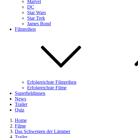
Marvel
DC
Star Wars
Star Trek
James Bond
Filmreihen
Erfolgreichste Filmreihen
Erfolgreichste Filme
Superheldinnen
News
Trailer
Quiz
Home
Filme
Das Schweigen der Lämmer
Trailer