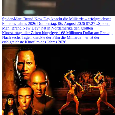
Spider-Man: Brand New Day knackt die Milliarde – erfolgreichster
Film des Jahres 2026
Donnerstag, 06. August 2026 07:27
„Spider-
Man: Brand New Day“ hat in Nordamerika den größten
Kinostarttag aller Zeiten hingelegt: 168 Millionen Dollar am Freitag.
Nach sechs Tagen knackte der Film die Milliarde – er ist der
erfolgreichste Kinofilm des Jahres 2026.