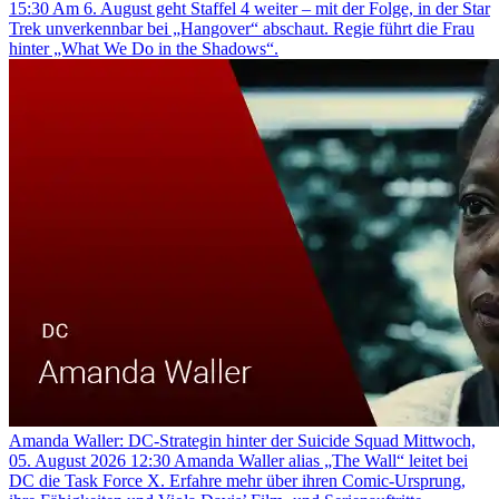
15:30
Am 6. August geht Staffel 4 weiter – mit der Folge, in der Star
Trek unverkennbar bei „Hangover“ abschaut. Regie führt die Frau
hinter „What We Do in the Shadows“.
Amanda Waller: DC-Strategin hinter der Suicide Squad
Mittwoch,
05. August 2026 12:30
Amanda Waller alias „The Wall“ leitet bei
DC die Task Force X. Erfahre mehr über ihren Comic-Ursprung,