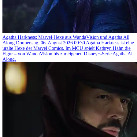
Agatha Harkness: Marvel-Hexe aus WandaVision und Agatha All
Along
Donnerstag, 06. August 2026 09:30
Agatha Harkness ist eine
uralte Hexe der Marvel Comics. Im MCU spielt Kathryn Hahn die
Figur – von WandaVision bis zur eigenen Disney+-Serie Agatha All
Along.