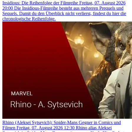
Insidious: Die Reihenfolge der Filmreihe
Freitag, 07. August 2026
20:00
Die Insidious-Filmreihe besteht aus mehreren Prequels und
Sequels. Damit du den Überblick nicht verlierst, findest du hier die
chronologische Reihenfolge.
Rhino (Aleksei Sytsevich): Spider-Mans Gegner in Comics und
Filmen
Freitag, 07. August 2026 12:30
Rhino alias Aleksei