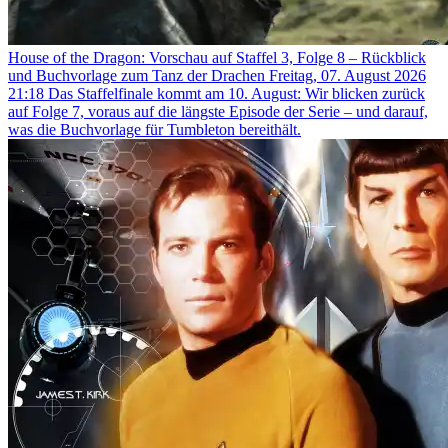
House of the Dragon: Vorschau auf Staffel 3, Folge 8 – Rückblick
und Buchvorlage zum Tanz der Drachen
Freitag, 07. August 2026
21:18
Das Staffelfinale kommt am 10. August: Wir blicken zurück
auf Folge 7, voraus auf die längste Episode der Serie – und darauf,
was die Buchvorlage für Tumbleton bereithält.