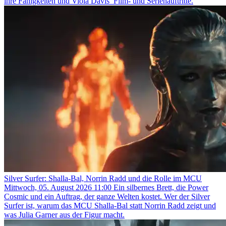
ihre Fähigkeiten und Viola Davis’ Film- und Serienauftritte.
Silver Surfer: Shalla-Bal, Norrin Radd und die Rolle im MCU
Mittwoch, 05. August 2026 11:00
Ein silbernes Brett, die Power
Cosmic und ein Auftrag, der ganze Welten kostet. Wer der Silver
Surfer ist, warum das MCU Shalla-Bal statt Norrin Radd zeigt und
was Julia Garner aus der Figur macht.