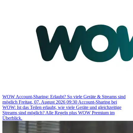
WOW Account-Sharing: Erlaubt? So viele Geräte & Streams sind
möglich
Freitag, 07. August 2026 09:30
Account-Sharing bei
WOW: Ist das Teilen erlaubt, wie viele Geräte und gleichzeitige
Streams sind möglich? Alle Regeln plus WOW Premium im
Überblick.