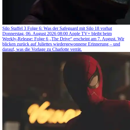
Silo Staffel 3 Folge 6: Was der Safeguard mit Silo 18 vorhat
Donnerstag, 06. August 2026 08:00
Apple TV+ bleibt beim
Weekly-Release: Folge 6 „The Drive“ erscheint am 7. August. Wir
blicken zurück auf Juliettes wiedergewonnene Erinnerung – und
darauf, was die Vorlage zu Charlotte verrät.