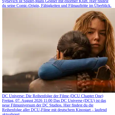
Sytsevich ist Spider-Mans Gegner mit enormer Kraft. Hier findest
du seine Comic-Origin, Fähigkeiten und Filmauftritte im Überblick.
DC Universe: Die Reihenfolge der Filme (DCU Chapter One)
Freitag, 07. August 2026 11:00
Das DC Universe (DCU) ist das
neue Filmuniversum der DC Studios. Hier findest du die
Reihenfolge aller DCU-Filme mit deutschem Kinostart – laufend
aktualisiert.