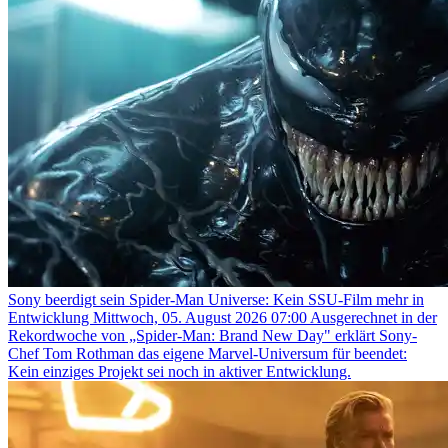
Sony beerdigt sein Spider-Man Universe: Kein SSU-Film mehr in
Entwicklung
Mittwoch, 05. August 2026 07:00
Ausgerechnet in der
Rekordwoche von „Spider-Man: Brand New Day" erklärt Sony-
Chef Tom Rothman das eigene Marvel-Universum für beendet:
Kein einziges Projekt sei noch in aktiver Entwicklung.