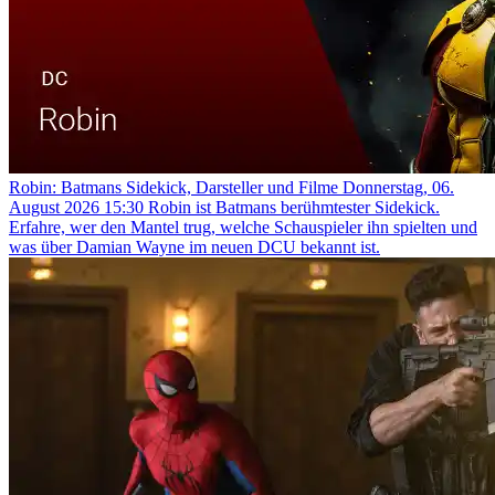
Robin: Batmans Sidekick, Darsteller und Filme
Donnerstag, 06.
August 2026 15:30
Robin ist Batmans berühmtester Sidekick.
Erfahre, wer den Mantel trug, welche Schauspieler ihn spielten und
was über Damian Wayne im neuen DCU bekannt ist.