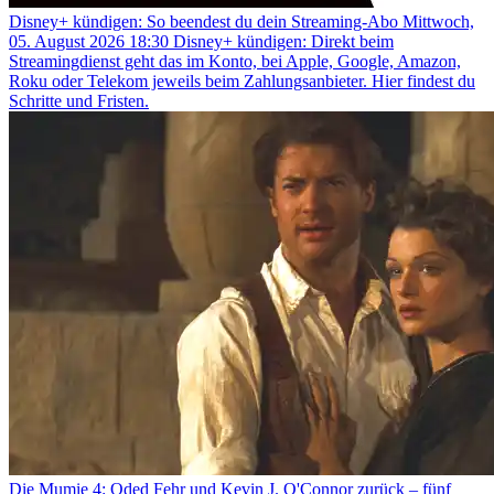
Disney+ kündigen: So beendest du dein Streaming-Abo
Mittwoch,
05. August 2026 18:30
Disney+ kündigen: Direkt beim
Streamingdienst geht das im Konto, bei Apple, Google, Amazon,
Roku oder Telekom jeweils beim Zahlungsanbieter. Hier findest du
Schritte und Fristen.
Die Mumie 4: Oded Fehr und Kevin J. O'Connor zurück – fünf