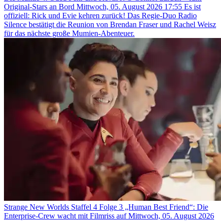
Original-Stars an Bord
Mittwoch, 05. August 2026 17:55
Es ist
offiziell: Rick und Evie kehren zurück! Das Regie-Duo Radio
Silence bestätigt die Reunion von Brendan Fraser und Rachel Weisz
für das nächste große Mumien-Abenteuer.
Strange New Worlds Staffel 4 Folge 3 „Human Best Friend“: Die
Enterprise-Crew wacht mit Filmriss auf
Mittwoch, 05. August 2026