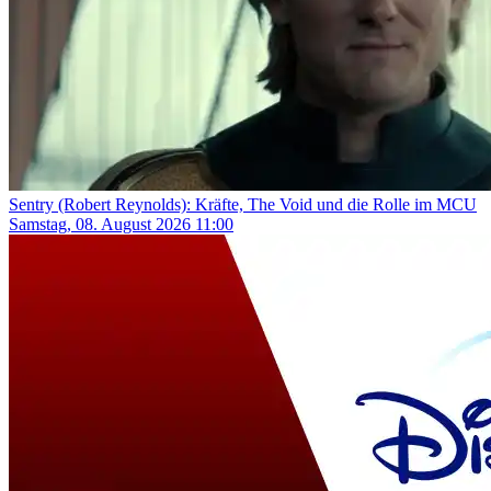
Sentry (Robert Reynolds): Kräfte, The Void und die Rolle im MCU
Samstag, 08. August 2026 11:00