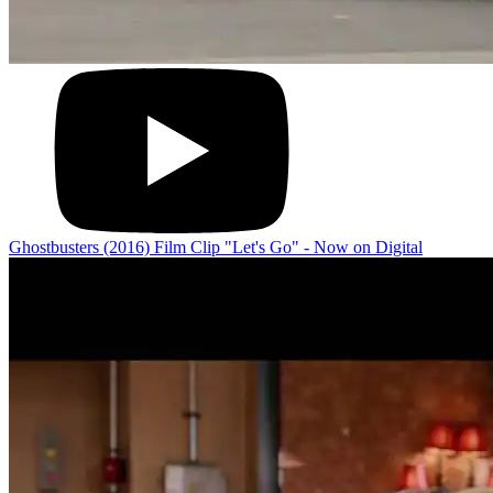
Ghostbusters (2016) Film Clip "Let's Go" - Now on Digital