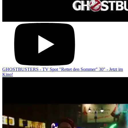
GHOSTBUSTERS - TV Spot "Rettet den Sommer" 30" - Jetzt im
Kino!