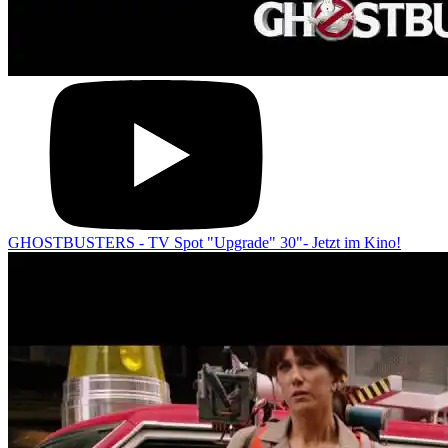
GHOSTBUSTERS - TV Spot "Upgrade" 30"- Jetzt im Kino!