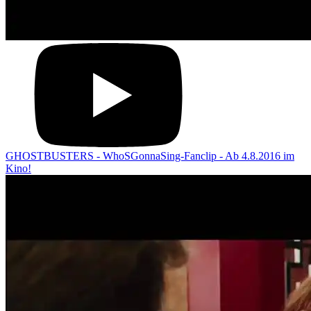
GHOSTBUSTERS - WhoSGonnaSing-Fanclip - Ab 4.8.2016 im
Kino!