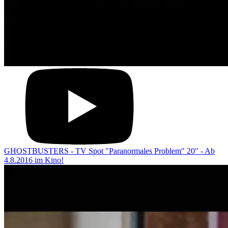
GHOSTBUSTERS - TV Spot "Paranormales Problem" 20" - Ab
4.8.2016 im Kino!