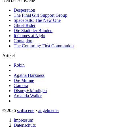
Neu bei scifiscene
Desperation
The Final Girl Support Group
Spaceballs: The New One
Ghost Rider
Die Stadt der Blinden
It Comes at Night
Contagion
The Conjuring: First Communion
Artikel
Robin
Agatha Harkness
Die Mumie
Gamora
Disney+ kündigen
Amanda Waller
© 2026
scifiscene
•
angelmedia
Impressum
Datenschutz