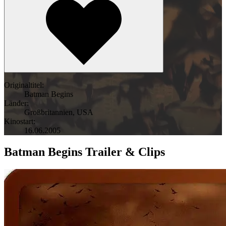
Originaltitel:
Batman Begins
Länder:
Großbritannien
,
USA
Kinostart:
16.06.2005
Batman Begins Trailer & Clips