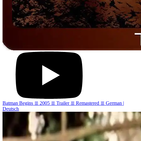
Batman Begins ≣ 2005 ≣ Trailer ≣ Remastered ≣ German |
Deutsch