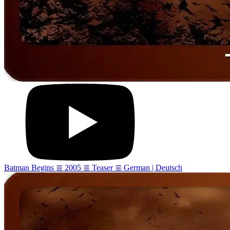
Batman Begins ≣ 2005 ≣ Teaser ≣ German | Deutsch