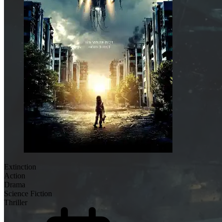
Extinction
Action
Drama
Science Fiction
Thriller