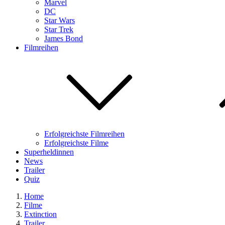
Marvel
DC
Star Wars
Star Trek
James Bond
Filmreihen
Erfolgreichste Filmreihen
Erfolgreichste Filme
Superheldinnen
News
Trailer
Quiz
Home
Filme
Extinction
Trailer