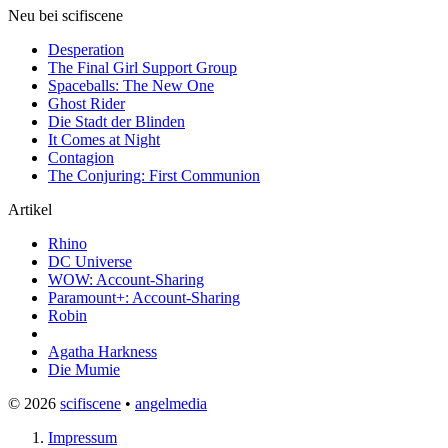
Neu bei scifiscene
Desperation
The Final Girl Support Group
Spaceballs: The New One
Ghost Rider
Die Stadt der Blinden
It Comes at Night
Contagion
The Conjuring: First Communion
Artikel
Rhino
DC Universe
WOW: Account-Sharing
Paramount+: Account-Sharing
Robin
Agatha Harkness
Die Mumie
© 2026
scifiscene
•
angelmedia
Impressum