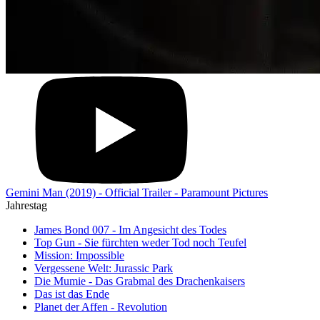
Gemini Man (2019) - Official Trailer - Paramount Pictures
Jahrestag
James Bond 007 - Im Angesicht des Todes
Top Gun - Sie fürchten weder Tod noch Teufel
Mission: Impossible
Vergessene Welt: Jurassic Park
Die Mumie - Das Grabmal des Drachenkaisers
Das ist das Ende
Planet der Affen - Revolution