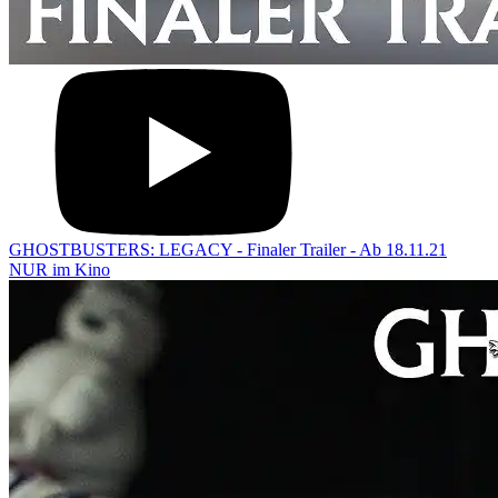
GHOSTBUSTERS: LEGACY - Finaler Trailer - Ab 18.11.21
NUR im Kino