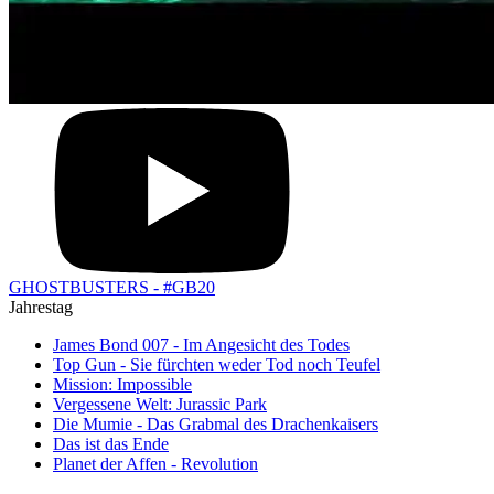
GHOSTBUSTERS - #GB20
Jahrestag
James Bond 007 - Im Angesicht des Todes
Top Gun - Sie fürchten weder Tod noch Teufel
Mission: Impossible
Vergessene Welt: Jurassic Park
Die Mumie - Das Grabmal des Drachenkaisers
Das ist das Ende
Planet der Affen - Revolution