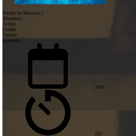
Nachts im Museum 2
Abenteuer
Action
Familie
Fantasy
Komödie
2009
105