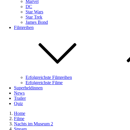
Marvel
DC
Star Wars
Star Trek
James Bond
Filmreihen
Erfolgreichste Filmreihen
Erfolgreichste Filme
Superheldinnen
News
Trailer
Quiz
Home
Filme
Nachts im Museum 2
Stream