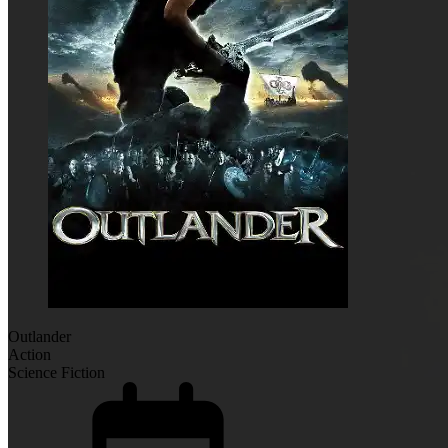
Outlander
Action
Science Fiction