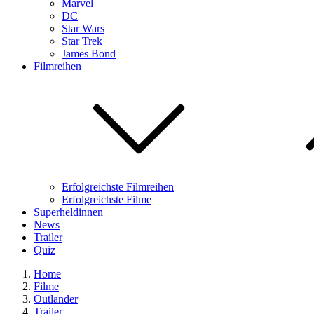
Marvel
DC
Star Wars
Star Trek
James Bond
Filmreihen
Erfolgreichste Filmreihen
Erfolgreichste Filme
Superheldinnen
News
Trailer
Quiz
Home
Filme
Outlander
Trailer