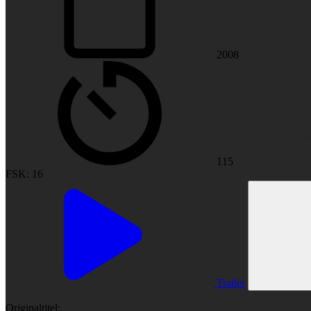
2008
115
FSK: 16
Trailer
Originaltitel: