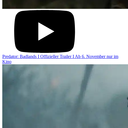
Predator: Badlands I Offizieller Trailer I Ab 6. November nur im
Kino