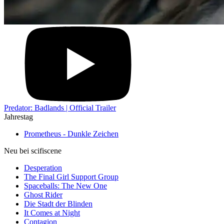
Predator: Badlands | Official Trailer
Jahrestag
Prometheus - Dunkle Zeichen
Neu bei scifiscene
Desperation
The Final Girl Support Group
Spaceballs: The New One
Ghost Rider
Die Stadt der Blinden
It Comes at Night
Contagion