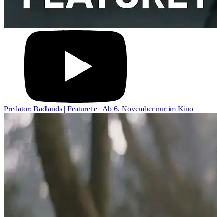
Predator: Badlands | Featurette | Ab 6. November nur im Kino