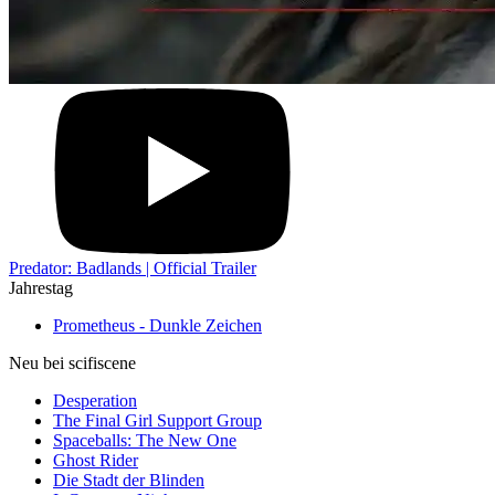
Predator: Badlands | Official Trailer
Jahrestag
Prometheus - Dunkle Zeichen
Neu bei scifiscene
Desperation
The Final Girl Support Group
Spaceballs: The New One
Ghost Rider
Die Stadt der Blinden