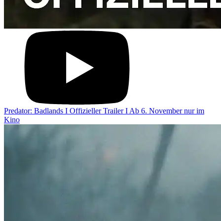
Predator: Badlands I Offizieller Trailer I Ab 6. November nur im
Kino