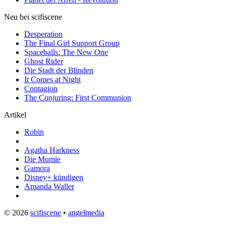
Neu bei scifiscene
Desperation
The Final Girl Support Group
Spaceballs: The New One
Ghost Rider
Die Stadt der Blinden
It Comes at Night
Contagion
The Conjuring: First Communion
Artikel
Robin
Agatha Harkness
Die Mumie
Gamora
Disney+ kündigen
Amanda Waller
© 2026
scifiscene
•
angelmedia