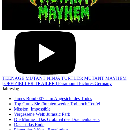
TEENAGE MUTANT NINJA TURTLES: MUTANT MAYHEM
| OFFIZIELLER TRAILER | Paramount Pictures Germany
Jahrestag
James Bond 007 - Im Angesicht des Todes
Top Gun - Sie fürchten weder Tod noch Teufel
Mission: Impossible
Vergessene Welt: Jurassic Park
Die Mumie - Das Grabmal des Drachenkaisers
Das ist das Ende
Planet der Affen - Revolution