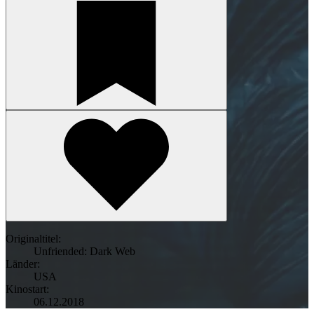
Originaltitel:
Unfriended: Dark Web
Länder:
USA
Kinostart:
06.12.2018