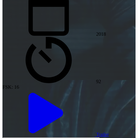
2018
92
FSK: 16
Trailer