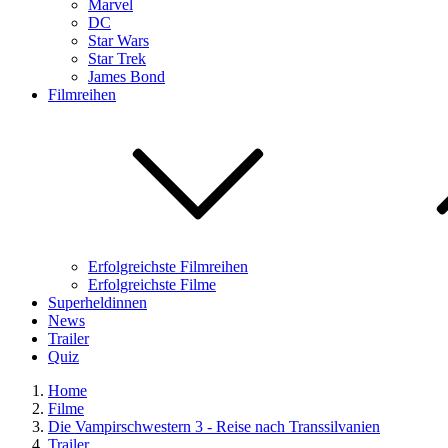
Marvel
DC
Star Wars
Star Trek
James Bond
Filmreihen
Erfolgreichste Filmreihen
Erfolgreichste Filme
Superheldinnen
News
Trailer
Quiz
Home
Filme
Die Vampirschwestern 3 - Reise nach Transsilvanien
Trailer