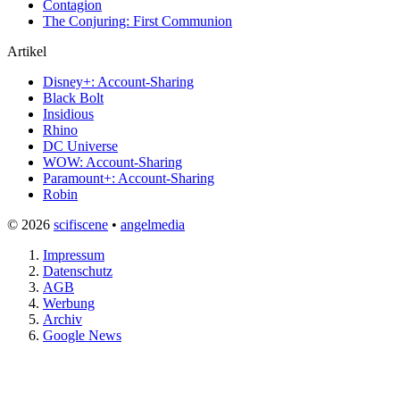
Contagion
The Conjuring: First Communion
Artikel
Disney+: Account-Sharing
Black Bolt
Insidious
Rhino
DC Universe
WOW: Account-Sharing
Paramount+: Account-Sharing
Robin
© 2026
scifiscene
•
angelmedia
Impressum
Datenschutz
AGB
Werbung
Archiv
Google News