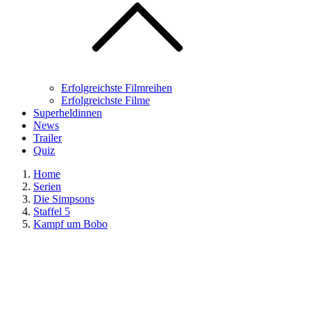
Erfolgreichste Filmreihen
Erfolgreichste Filme
Superheldinnen
News
Trailer
Quiz
Home
Serien
Die Simpsons
Staffel 5
Kampf um Bobo