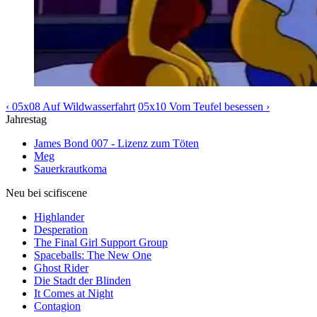
‹ 05x08 Auf Wildwasserfahrt
05x10 Vom Teufel besessen ›
Jahrestag
James Bond 007 - Lizenz zum Töten
Meg
Sauerkrautkoma
Neu bei scifiscene
Highlander
Desperation
The Final Girl Support Group
Spaceballs: The New One
Ghost Rider
Die Stadt der Blinden
It Comes at Night
Contagion