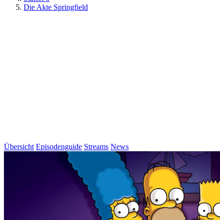
Die Akte Springfield
Übersicht
Episodenguide
Streams
News