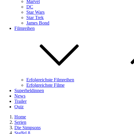
Marvel
DC
Star Wars
Star Trek
James Bond
Filmreihen
Erfolgreichste Filmreihen
Erfolgreichste Filme
Superheldinnen
News
Trailer
Quiz
Home
Serien
Die Simpsons
Staffel 8