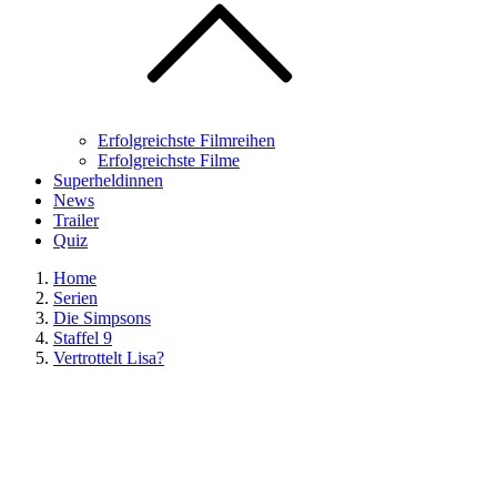
Erfolgreichste Filmreihen
Erfolgreichste Filme
Superheldinnen
News
Trailer
Quiz
Home
Serien
Die Simpsons
Staffel 9
Vertrottelt Lisa?