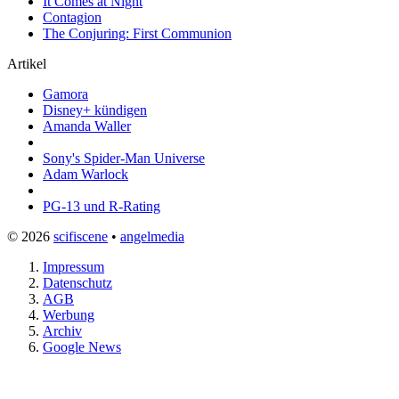
It Comes at Night
Contagion
The Conjuring: First Communion
Artikel
Gamora
Disney+ kündigen
Amanda Waller
Sony's Spider-Man Universe
Adam Warlock
PG-13 und R-Rating
© 2026
scifiscene
•
angelmedia
Impressum
Datenschutz
AGB
Werbung
Archiv
Google News