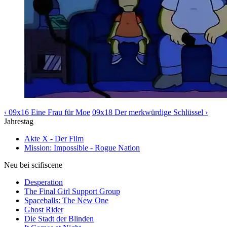
‹ 09x16 Eine Frau für Moe
09x18 Der merkwürdige Schlüssel ›
Jahrestag
Akte X - Der Film
Mission: Impossible - Rogue Nation
Neu bei scifiscene
Desperation
The Final Girl Support Group
Spaceballs: The New One
Ghost Rider
Die Stadt der Blinden