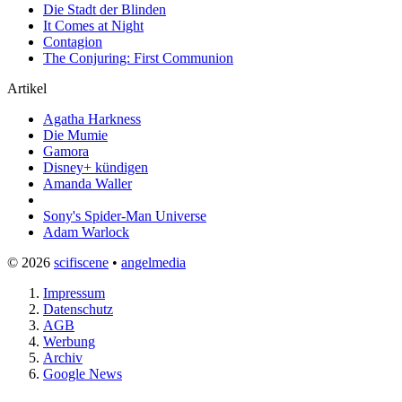
Die Stadt der Blinden
It Comes at Night
Contagion
The Conjuring: First Communion
Artikel
Agatha Harkness
Die Mumie
Gamora
Disney+ kündigen
Amanda Waller
Sony's Spider-Man Universe
Adam Warlock
© 2026
scifiscene
•
angelmedia
Impressum
Datenschutz
AGB
Werbung
Archiv
Google News