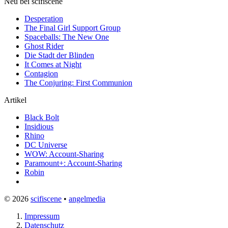
Neu bei scifiscene
Desperation
The Final Girl Support Group
Spaceballs: The New One
Ghost Rider
Die Stadt der Blinden
It Comes at Night
Contagion
The Conjuring: First Communion
Artikel
Black Bolt
Insidious
Rhino
DC Universe
WOW: Account-Sharing
Paramount+: Account-Sharing
Robin
© 2026
scifiscene
•
angelmedia
Impressum
Datenschutz