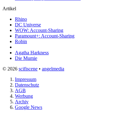
Artikel
Rhino
DC Universe
WOW: Account-Sharing
Paramount+: Account-Sharing
Robin
Agatha Harkness
Die Mumie
© 2026
scifiscene
•
angelmedia
Impressum
Datenschutz
AGB
Werbung
Archiv
Google News