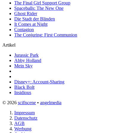
The Final Girl Support Group
Spaceballs: The New One
Ghost Rider
Die Stadt der Blinden
It Comes at Night
Contagion
The Conjuring: First Communion
Artikel
Jurassic Park
Abby Holland
Mein Sky
Disney+: Account-Sharing
Black Bolt
Insidious
© 2026
scifiscene
•
angelmedia
Impressum
Datenschutz
AGB
Werbung