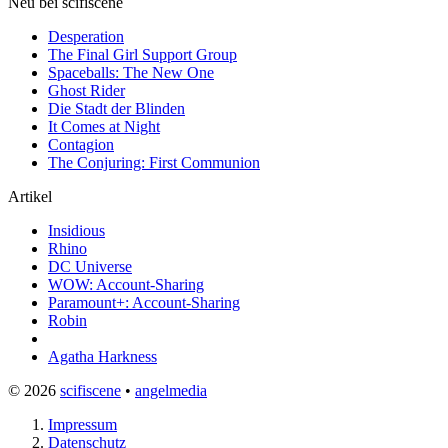
Neu bei scifiscene
Desperation
The Final Girl Support Group
Spaceballs: The New One
Ghost Rider
Die Stadt der Blinden
It Comes at Night
Contagion
The Conjuring: First Communion
Artikel
Insidious
Rhino
DC Universe
WOW: Account-Sharing
Paramount+: Account-Sharing
Robin
Agatha Harkness
© 2026
scifiscene
•
angelmedia
Impressum
Datenschutz