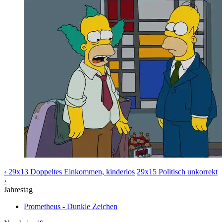
‹ 29x13 Doppeltes Einkommen, kinderlos
29x15 Politisch unkorrekt
›
Jahrestag
Prometheus - Dunkle Zeichen