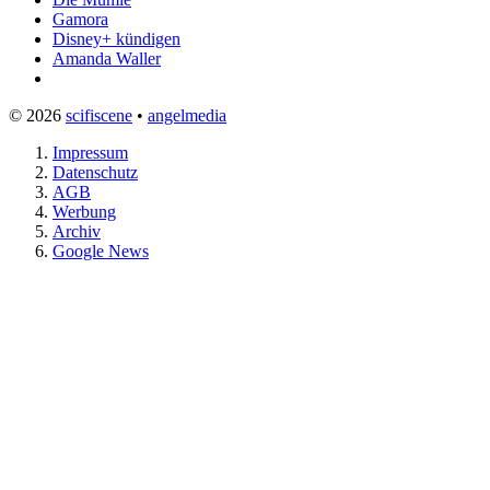
Gamora
Disney+ kündigen
Amanda Waller
© 2026
scifiscene
•
angelmedia
Impressum
Datenschutz
AGB
Werbung
Archiv
Google News