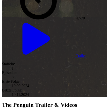
47-70
Trailer
Staffeln:
1
Episoden:
8
Erste Folge:
19.09.2024
Letzte Folge:
10.11.2024
The Penguin Trailer & Videos