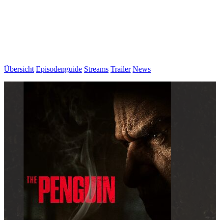
Übersicht
Episodenguide
Streams
Trailer
News