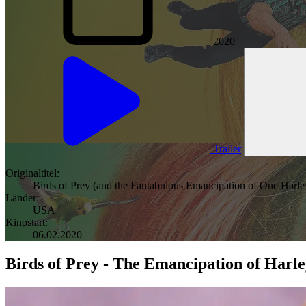
2020
Trailer
Originaltitel:
Birds of Prey (and the Fantabulous Emancipation of One Harl
Länder:
USA
Kinostart:
06.02.2020
Birds of Prey - The Emancipation of Harle