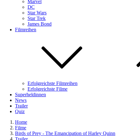
Marvel
DC
Star Wars
Star Trek
James Bond
Filmreihen
Erfolgreichste Filmreihen
Erfolgreichste Filme
Superheldinnen
News
Trailer
Quiz
Home
Filme
Birds of Prey - The Emancipation of Harley Quinn
Trailer