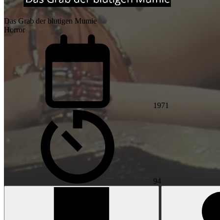
Das Grab der blutigen Mumie
Horror
1971
94