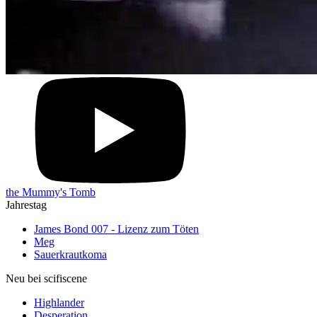
the Mummy's Tomb
Jahrestag
James Bond 007 - Lizenz zum Töten
Meg
Sauerkrautkoma
Neu bei scifiscene
Highlander
Desperation