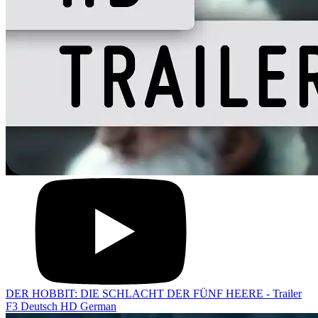
DER HOBBIT: DIE SCHLACHT DER FÜNF HEERE - Trailer
F3 Deutsch HD German