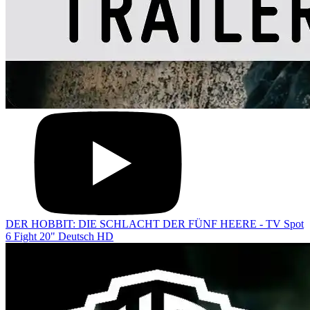
DER HOBBIT: DIE SCHLACHT DER FÜNF HEERE - TV Spot
6 Fight 20" Deutsch HD