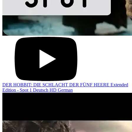
DER HOBBIT: DIE SCHLACHT DER FÜNF HEERE Extended
Edition - Spot 1 Deutsch HD German