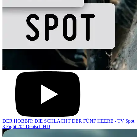
DER HOBBIT: DIE SCHLACHT DER FÜNF HEERE - TV Spot
3 Fight 20" Deutsch HD