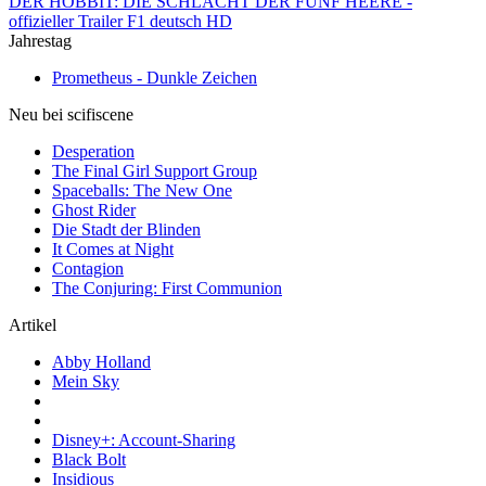
DER HOBBIT: DIE SCHLACHT DER FÜNF HEERE -
offizieller Trailer F1 deutsch HD
Jahrestag
Prometheus - Dunkle Zeichen
Neu bei scifiscene
Desperation
The Final Girl Support Group
Spaceballs: The New One
Ghost Rider
Die Stadt der Blinden
It Comes at Night
Contagion
The Conjuring: First Communion
Artikel
Abby Holland
Mein Sky
Disney+: Account-Sharing
Black Bolt
Insidious