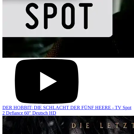
DER HOBBIT: DIE SCHLACHT DER FÜNF HEERE - TV Spot
2 Defiance 60" Deutsch HD