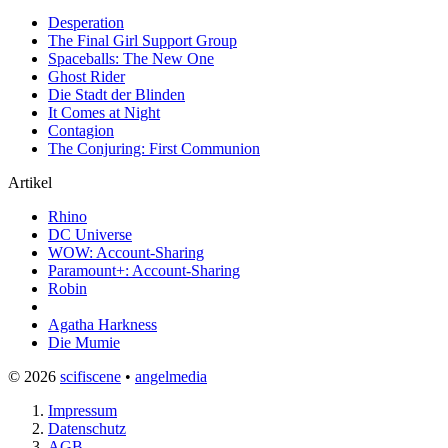
Desperation
The Final Girl Support Group
Spaceballs: The New One
Ghost Rider
Die Stadt der Blinden
It Comes at Night
Contagion
The Conjuring: First Communion
Artikel
Rhino
DC Universe
WOW: Account-Sharing
Paramount+: Account-Sharing
Robin
Agatha Harkness
Die Mumie
© 2026
scifiscene
•
angelmedia
Impressum
Datenschutz
AGB