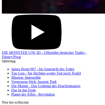
DIE MONSTER UNI 3D - Offizieller deutscher Trailer -
Disney/Pixar
Jahrestag
James Bond 007 - Im Angesicht des Todes
Top Gun - Sie fürchten weder Tod noch Teufel
Mission: Impossible
Vergessene Welt: Jurassic Park
Die Mumie - Das Grabmal des Drachenkaisers
Das ist das Ende
Planet der Affen - Revolution
Neu bei scifiscene