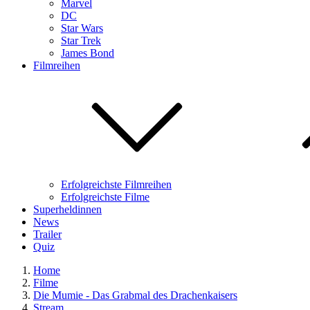
Marvel
DC
Star Wars
Star Trek
James Bond
Filmreihen
Erfolgreichste Filmreihen
Erfolgreichste Filme
Superheldinnen
News
Trailer
Quiz
Home
Filme
Die Mumie - Das Grabmal des Drachenkaisers
Stream