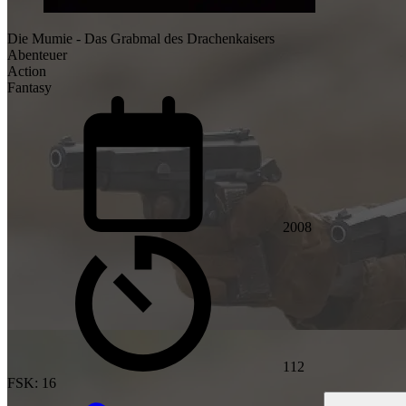
Die Mumie - Das Grabmal des Drachenkaisers
Abenteuer
Action
Fantasy
2008
112
FSK: 16