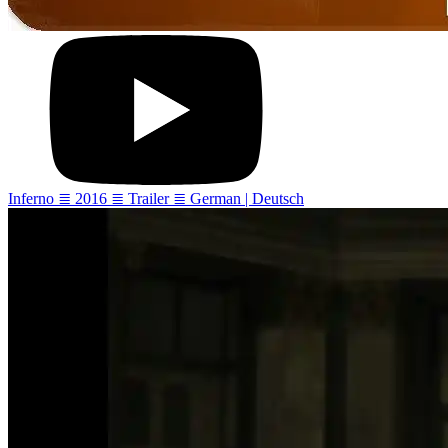
Inferno ≣ 2016 ≣ Trailer ≣ German | Deutsch