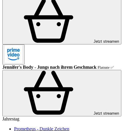
Jetzt streamen
Jennifer's Body - Jungs nach ihrem Geschmack
Flatrate ✅
Jetzt streamen
Jahrestag
Prometheus - Dunkle Zeichen