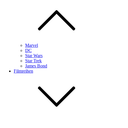
Marvel
DC
Star Wars
Star Trek
James Bond
Filmreihen