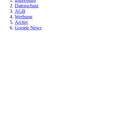
Impressum
Datenschutz
AGB
Werbung
Archiv
Google News