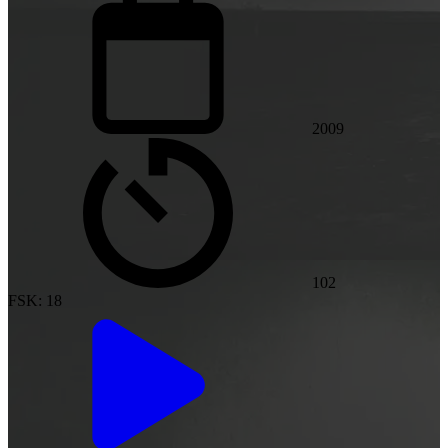
2009
102
FSK: 18