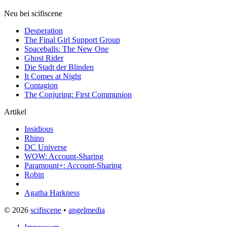
Neu bei scifiscene
Desperation
The Final Girl Support Group
Spaceballs: The New One
Ghost Rider
Die Stadt der Blinden
It Comes at Night
Contagion
The Conjuring: First Communion
Artikel
Insidious
Rhino
DC Universe
WOW: Account-Sharing
Paramount+: Account-Sharing
Robin
Agatha Harkness
© 2026
scifiscene
•
angelmedia