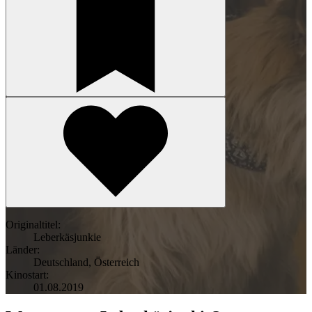
Originaltitel:
Leberkäsjunkie
Länder:
Deutschland
,
Österreich
Kinostart:
01.08.2019