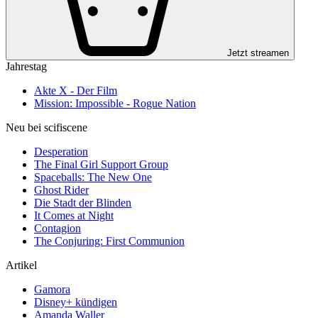
Jetzt streamen
Jahrestag
Akte X - Der Film
Mission: Impossible - Rogue Nation
Neu bei scifiscene
Desperation
The Final Girl Support Group
Spaceballs: The New One
Ghost Rider
Die Stadt der Blinden
It Comes at Night
Contagion
The Conjuring: First Communion
Artikel
Gamora
Disney+ kündigen
Amanda Waller