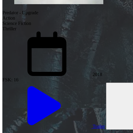
Predator - Upgrade
Action
Science Fiction
Thriller
2018
FSK: 16
Trailer