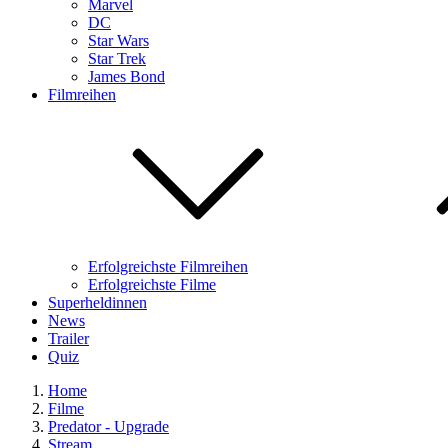
Marvel
DC
Star Wars
Star Trek
James Bond
Filmreihen
Erfolgreichste Filmreihen
Erfolgreichste Filme
Superheldinnen
News
Trailer
Quiz
Home
Filme
Predator - Upgrade
Stream