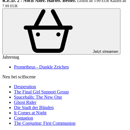
R.E.D. 2 - Noch Älter. Härter. Besser.
Leihen ab 3.99 EUR
Kaufen ab
7.99 EUR
Jetzt streamen
Jahrestag
Prometheus - Dunkle Zeichen
Neu bei scifiscene
Desperation
The Final Girl Support Group
Spaceballs: The New One
Ghost Rider
Die Stadt der Blinden
It Comes at Night
Contagion
The Conjuring: First Communion