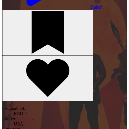
Trailer
Originaltitel:
RED 2
Länder:
USA