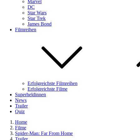
Marvel
DC
Star Wars
Star Trek
James Bond
Filmreihen
Erfolgreichste Filmreihen
Erfolgreichste Filme
Superheldinnen
News
Trailer
Quiz
Home
Filme
Spider-Man: Far From Home
Trailer