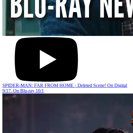
SPIDER-MAN: FAR FROM HOME - Deleted Scene! On Digital
9/17. On Blu-ray 10/1