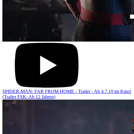
SPIDER-MAN: FAR FROM HOME - Trailer - Ab 4.7.19 im Kino!
(Trailer FSK: Ab 12 Jahren)