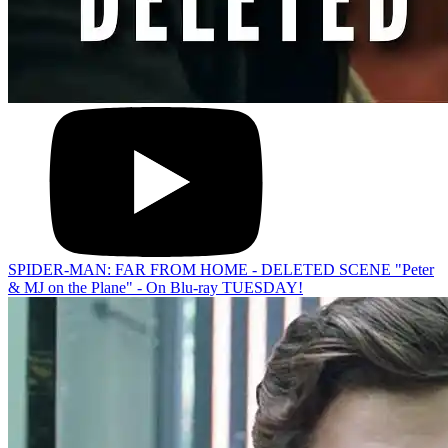
SPIDER-MAN: FAR FROM HOME - DELETED SCENE "Peter
& MJ on the Plane" - On Blu-ray TUESDAY!