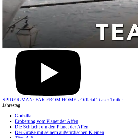
SPIDER-MAN: FAR FROM HOME - Official Teaser Trailer
Jahrestag
Godzilla
Eroberung vom Planet der Affen
Die Schlacht um den Planet der Affen
Der Große mit seinem außerirdischen Kleinen
Titan A.E.