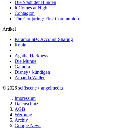
Die Stadt der Blinden
It Comes at Night
Contagion
The Conjuring: First Communion
Artikel
Paramount+: Account-Sharing
Robin
Agatha Harkness
Die Mumie
Gamora
Disney+ kündigen
Amanda Waller
© 2026
scifiscene
•
angelmedia
Impressum
Datenschutz
AGB
Werbung
Archiv
Google News