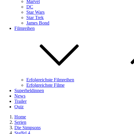
Marvel
DC
Star Wars
Star Trek
James Bond
Filmreihen
Erfolgreichste Filmreihen
Erfolgreichste Filme
Superheldinnen
News
Trailer
Quiz
Home
Serien
Die Simpsons
Staffel 4