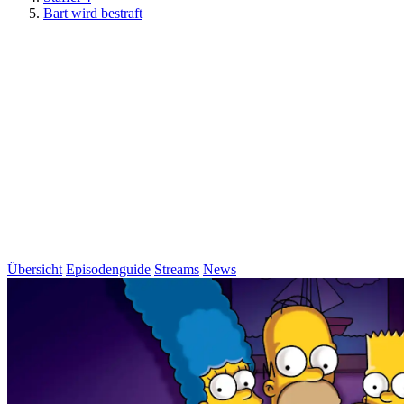
Bart wird bestraft
Übersicht
Episodenguide
Streams
News