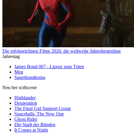
Die erfolgreichsten Filme 2026: die weltweite Jahresbestenliste
Jahrestag
James Bond 007 - Lizenz zum Töten
Meg
Sauerkrautkoma
Neu bei scifiscene
Highlander
Desperation
The Final Girl Support Group
Spaceballs: The New One
Ghost Rider
Die Stadt der Blinden
It Comes at Night