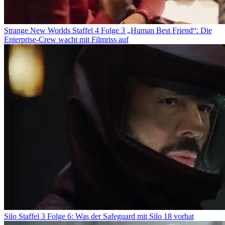
Strange New Worlds Staffel 4 Folge 3 „Human Best Friend“: Die
Enterprise-Crew wacht mit Filmriss auf
Silo Staffel 3 Folge 6: Was der Safeguard mit Silo 18 vorhat