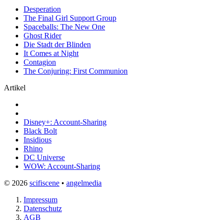
Desperation
The Final Girl Support Group
Spaceballs: The New One
Ghost Rider
Die Stadt der Blinden
It Comes at Night
Contagion
The Conjuring: First Communion
Artikel
Disney+: Account-Sharing
Black Bolt
Insidious
Rhino
DC Universe
WOW: Account-Sharing
© 2026
scifiscene
•
angelmedia
Impressum
Datenschutz
AGB