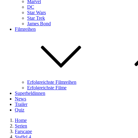
Marvel
DC
Star Wars
Star Trek
James Bond
Filmreihen
Erfolgreichste Filmreihen
Erfolgreichste Filme
Superheldinnen
News
Trailer
Quiz
Home
Serien
Farscape
Staffel 4