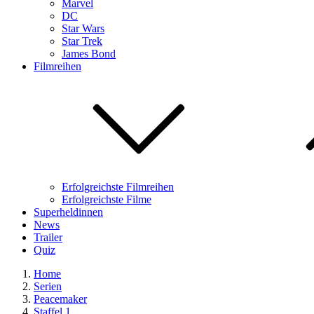
Marvel
DC
Star Wars
Star Trek
James Bond
Filmreihen
Erfolgreichste Filmreihen
Erfolgreichste Filme
Superheldinnen
News
Trailer
Quiz
Home
Serien
Peacemaker
Staffel 1