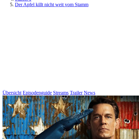
Der Apfel killt nicht weit vom Stamm
Übersicht
Episodenguide
Streams
Trailer
News