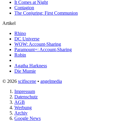
It Comes at Night
Contagion
The Conjuring: First Communion
Artikel
Rhino
DC Universe
WOW: Account-Sharing
Paramount+: Account-Sharing
Robin
Agatha Harkness
Die Mumie
© 2026
scifiscene
•
angelmedia
Impressum
Datenschutz
AGB
Werbung
Archiv
Google News