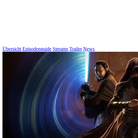
Übersicht
Episodenguide
Streams
Trailer
News