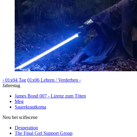
‹ 01x04 Tag
01x06 Lehren / Verderben ›
Jahrestag
James Bond 007 - Lizenz zum Töten
Meg
Sauerkrautkoma
Neu bei scifiscene
Desperation
The Final Girl Support Group