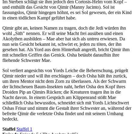
Im Sterben schlägt sie ihm jedoch den Cortosis-Helm vom Kopf –
und enthüllt das Gesicht von Qimir (Manny Jacinto). Sol ist
fassungslos, Qimir hingegen höhnt, es sei Sol gewesen, der ein Kind
in einen tödlichen Kampf geführt habe.
Qimir gibt an, keinen Namen zu tragen, doch die Jedi würden ihn
wohl „Sith" nennen. Er will seine Macht frei ausüben und einen
Akolythen ausbilden – Mae aber hat sich als untreu erwiesen. Da
nun sein Gesicht bekannt ist, schwört er, jeden zu töten, der ihn
gesehen hat. Als Yord aus dem Hinterhalt angreift, bricht Qimir ihm
mit schnellen Griffen das Genick. Osha betäubt daraufhin ihre
fliehende Schwester Mae.
Sol verliert angesichts von Yords Leiche die Beherrschung, prügelt
Qimir nieder und will ihn erschlagen – doch Osha hält ihn zurück,
um ihren Mentor nicht dem Zorn zu überlassen. Als der Schwarm
der lichtscheuen Baum-Insekten naht, heftet Osha den Kopf ihres
Droiden Pip an Qimirs Rücken; die Kreaturen tragen ihn in die
Nacht davon. In einem Gespräch am Klippenrand stößt Mae
schließlich Osha bewusstlos, schneidet sich mit Yords Lichtschwert
Oshas Frisur und nimmt die Gestalt ihrer Schwester an, während der
befreite Qimir die verletzte Osha findet und mit seinem Umhang
bedeckt.
Staffel
Staffel 1