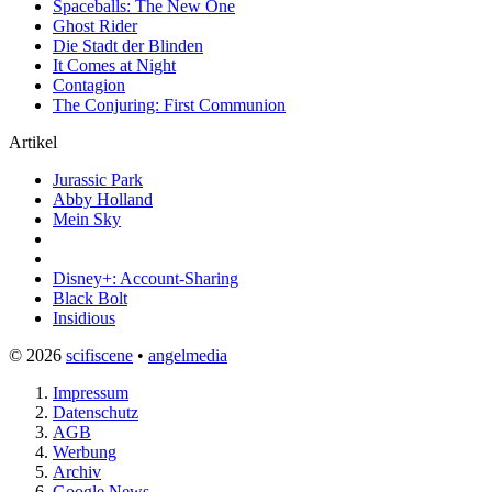
Spaceballs: The New One
Ghost Rider
Die Stadt der Blinden
It Comes at Night
Contagion
The Conjuring: First Communion
Artikel
Jurassic Park
Abby Holland
Mein Sky
Disney+: Account-Sharing
Black Bolt
Insidious
© 2026
scifiscene
•
angelmedia
Impressum
Datenschutz
AGB
Werbung
Archiv
Google News