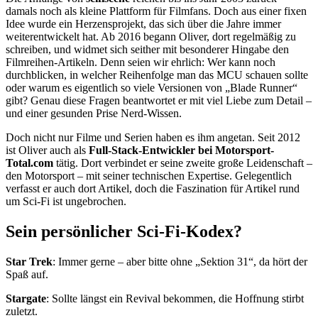
damals noch als kleine Plattform für Filmfans. Doch aus einer fixen
Idee wurde ein Herzensprojekt, das sich über die Jahre immer
weiterentwickelt hat. Ab 2016 begann Oliver, dort regelmäßig zu
schreiben, und widmet sich seither mit besonderer Hingabe den
Filmreihen-Artikeln. Denn seien wir ehrlich: Wer kann noch
durchblicken, in welcher Reihenfolge man das MCU schauen sollte
oder warum es eigentlich so viele Versionen von „Blade Runner“
gibt? Genau diese Fragen beantwortet er mit viel Liebe zum Detail –
und einer gesunden Prise Nerd-Wissen.
Doch nicht nur Filme und Serien haben es ihm angetan. Seit 2012
ist Oliver auch als
Full-Stack-Entwickler bei Motorsport-
Total.com
tätig. Dort verbindet er seine zweite große Leidenschaft –
den Motorsport – mit seiner technischen Expertise. Gelegentlich
verfasst er auch dort Artikel, doch die Faszination für Artikel rund
um Sci-Fi ist ungebrochen.
Sein persönlicher Sci-Fi-Kodex?
Star Trek
: Immer gerne – aber bitte ohne „Sektion 31“, da hört der
Spaß auf.
Stargate
: Sollte längst ein Revival bekommen, die Hoffnung stirbt
zuletzt.