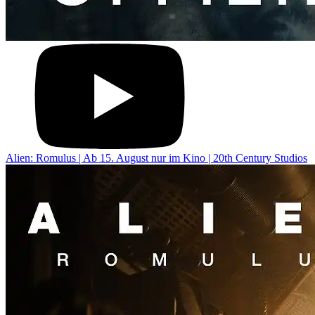
Alien: Romulus | Ab 15. August nur im Kino | 20th Century Studios