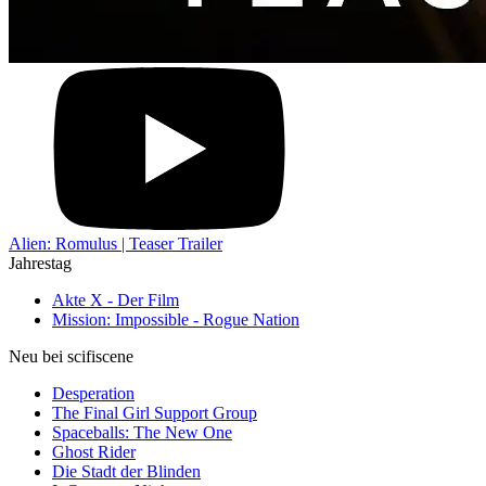
Alien: Romulus | Teaser Trailer
Jahrestag
Akte X - Der Film
Mission: Impossible - Rogue Nation
Neu bei scifiscene
Desperation
The Final Girl Support Group
Spaceballs: The New One
Ghost Rider
Die Stadt der Blinden