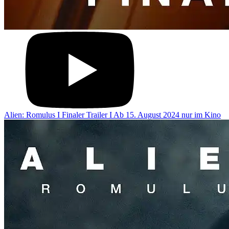
Alien: Romulus I Finaler Trailer I Ab 15. August 2024 nur im Kino