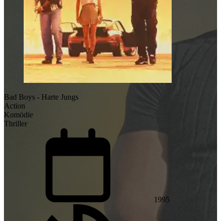
Bad Boys - Harte Jungs
Action
Komödie
Thriller
1995