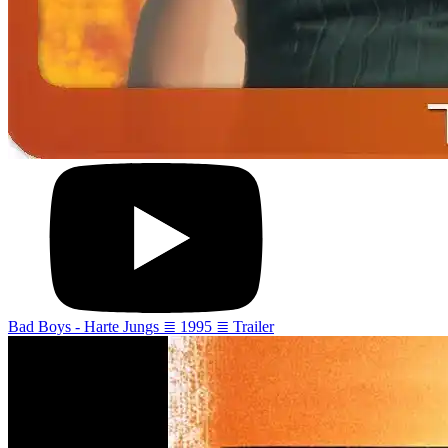
Bad Boys - Harte Jungs ≣ 1995 ≣ Trailer