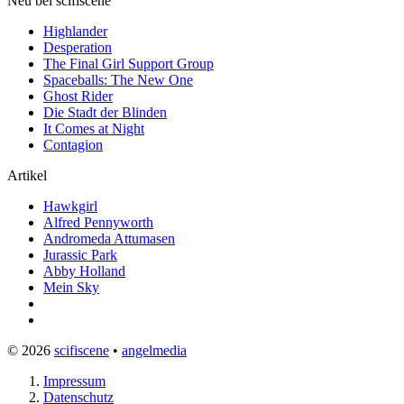
Neu bei scifiscene
Highlander
Desperation
The Final Girl Support Group
Spaceballs: The New One
Ghost Rider
Die Stadt der Blinden
It Comes at Night
Contagion
Artikel
Hawkgirl
Alfred Pennyworth
Andromeda Attumasen
Jurassic Park
Abby Holland
Mein Sky
© 2026
scifiscene
•
angelmedia
Impressum
Datenschutz